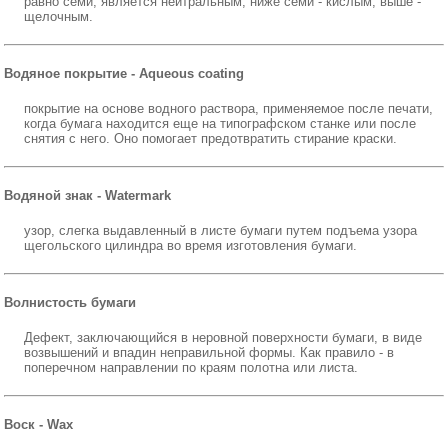
равно семи, является нейтральным, ниже семи - кислым, выше -
щелочным.
Водяное покрытие - Aqueous coating
покрытие на основе водного раствора, применяемое после печати,
когда бумага находится еще на типографском станке или после
снятия с него. Оно помогает предотвратить стирание краски.
Водяной знак - Watermark
узор, слегка выдавленный в листе бумаги путем подъема узора
щегольского цилиндра во время изготовления бумаги.
Волнистость бумаги
Дефект, заключающийся в неровной поверхности бумаги, в виде
возвышений и впадин неправильной формы. Как правило - в
поперечном направлении по краям полотна или листа.
Воск - Wax