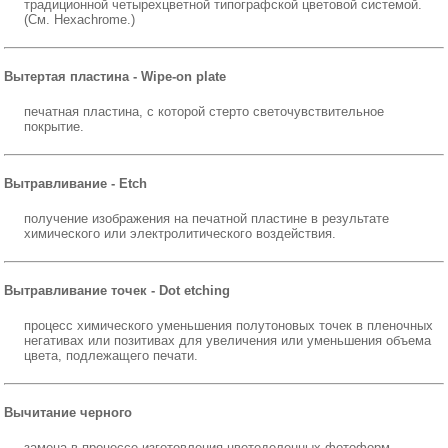
традиционной четырехцветной типографской цветовой системой.
(См. Hexachrome.)
Вытертая пластина - Wipe-on plate
печатная пластина, с которой стерто светочувствительное
покрытие.
Вытравливание - Etch
получение изображения на печатной пластине в результате
химического или электролитического воздействия.
Вытравливание точек - Dot etching
процесс химического уменьшения полутоновых точек в пленочных
негативах или позитивах для увеличения или уменьшения объема
цвета, подлежащего печати.
Вычитание черного
замена в процессе изготовления цветоделенных фотоформ