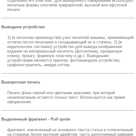
отдельных его участках. Для выборочного лакирования используют
печатные формы способов трафаретной, высокой или офсетной
печати.
Выводное устройство
1) (в печатном производстве) узел печатной машины, принимающий
оттиски после печатания и складывающий их в стапель; 2) (в
издательских системах) устройство для вывода изображения
издания на материальный носитель (фотопленку, прозрачную
пленку, бумагу, формную пластину и др.). Выводными
устройствами являются принтер, фотовыводное устройство,
графопостроитель, имидж-сеттер.
Выворотная печать
Печать фона черной или цветными красками, при которой
незапечатаным остается только текст. Используется как прием
оформления.
Выделенный фрагмент - Pull quote
фрагмент, извлеченный из основного текста статьи и отпечатанный
на странице более крупным шрифтом, часто дополняемый рамками