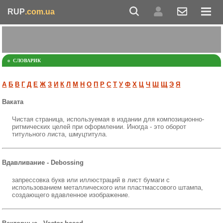
RUP
.com.ua
СЛОВАРИК
А
Б
В
Г
Д
Е
Ж
З
И
К
Л
М
Н
О
П
Р
С
Т
У
Ф
Х
Ц
Ч
Ш
Щ
Э
Я
Ваката
Чистая страница, используемая в издании для композиционно-
ритмических целей при оформлении. Иногда - это оборот
титульного листа, шмуцтитула.
Вдавливание - Debossing
запрессовка букв или иллюстраций в лист бумаги с
использованием металлического или пластмассового штампа,
создающего вдавленное изображение.