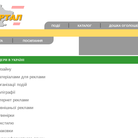
ПОДІЇ
КАТАЛОГ
ДОШКА ОГОЛОШ
ТА
ПОСИЛАННЯ
ЕРИ В УКРАЇНІ
изайну
атеріалами для реклами
ганізації подій
ліграфії
нтернет реклами
овнішньої реклами
увенірки
екстилю
паковки