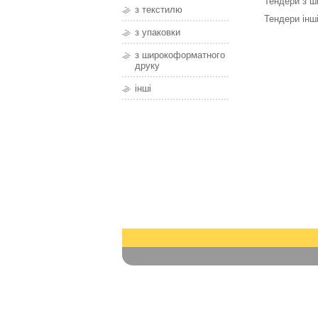
Тендери з ш
з текстилю
Тендери інш
з упаковки
з широкоформатного
друку
інші