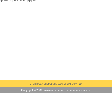
ирокоформатного друку
і
Сторінка згенерована за 0.08205 секунди
Copyright © 2001, www.rup.com.ua. Всі права захищені.