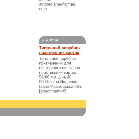
avtoreclama@gmail.
com
ФОРУМ
Тигельний вирубник
пластикових карток
Тигельний вирубник
призначений для
поштучного висікання
пластикових карток
54*86 мм Ціна 40
0000грн. м.Надвірна,
Івано-Франківська обл.
[attachment=0]