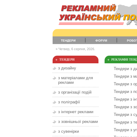
ТЕНДЕРИ
ФОРУМ
РОБО
» Четвер, 6 серпня, 2026.
ТЕНДЕРИ
РЕКЛАМНІ ТЕНД
з дизайну
Тендери з д
Тендери з м
з матеріалами для
реклами
Тендери з ор
Тендери з по
з організації подій
Тендери з і
з поліграфії
Тендери з з
з інтернет реклами
Тендери з с
з зовнішньої реклами
Тендери з т
Тендери з у
з сувенірки