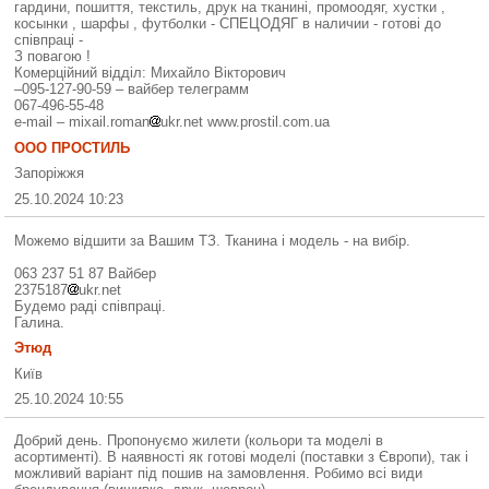
гардини, пошиття, текстиль, друк на тканині, промоодяг, хустки ,
косынки , шарфы , футболки - СПЕЦОДЯГ в наличии - готові до
співпраці -
З повагою !
Комерційний відділ: Михайло Вікторович
–095-127-90-59 – вайбер телеграмм
067-496-55-48
e-mail – mixail.roman
ukr.net www.prostil.com.ua
ООО ПРОСТИЛЬ
Запоріжжя
25.10.2024 10:23
Можемо відшити за Вашим ТЗ. Тканина і модель - на вибір.
063 237 51 87 Вайбер
2375187
ukr.net
Будемо раді співпраці.
Галина.
Этюд
Київ
25.10.2024 10:55
Добрий день. Пропонуємо жилети (кольори та моделі в
асортименті). В наявності як готові моделі (поставки з Європи), так і
можливий варіант під пошив на замовлення. Робимо всі види