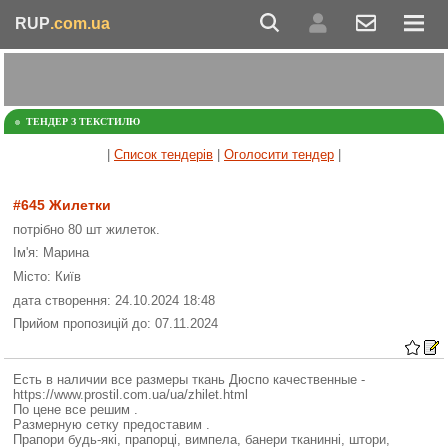
RUP
.com.ua
ТЕНДЕР З ТЕКСТИЛЮ
|
Список тендерів
|
Оголосити тендер
|
#645 Жилетки
потрібно 80 шт жилеток.
Ім'я: Марина
Місто: Київ
дата створення: 24.10.2024 18:48
Прийом пропозицій до: 07.11.2024
Есть в наличии все размеры ткань Дюспо качественные -
https://www.prostil.com.ua/ua/zhilet.html
По цене все решим .
Размерную сетку предоставим .
Прапори будь-які, прапорці, вимпела, банери тканинні, штори,