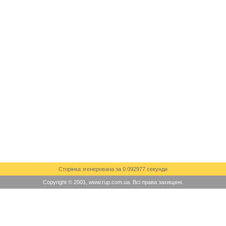
Сторінка згенерована за 0.092977 секунди
Copyright © 2001, www.rup.com.ua. Всі права захищені.