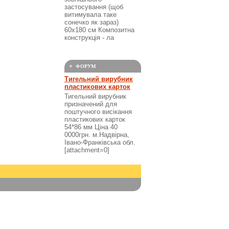
застосування (щоб
витимувала таке
сонечко як зараз)
60х180 см Композитна
конструкція - ла
ФОРУМ
Тигельний вирубник
пластикових карток
Тигельний вирубник
призначений для
поштучного висікання
пластикових карток
54*86 мм Ціна 40
0000грн. м.Надвірна,
Івано-Франківська обл.
[attachment=0]