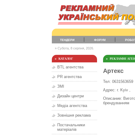
ТЕНДЕРИ
ФОРУМ
РОБО
» Субота, 8 серпня, 2026.
КАТАЛОГ
РЕКЛАМНІ АГЕН
BTL агентства
Артекс
PR агентства
Тел: 0631563659
ЗМІ
Адрес: г. Kyiv ,
Дизайн центри
Описание: Вигото
брендуванням
Медіа агентства
Зовнішня реклама
Постачальники
матеріалів