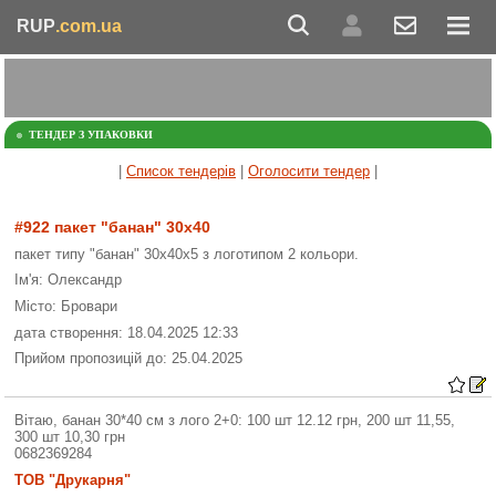
RUP
.com.ua
ТЕНДЕР З УПАКОВКИ
|
Список тендерів
|
Оголосити тендер
|
#922 пакет "банан" 30х40
пакет типу "банан" 30х40х5 з логотипом 2 кольори.
Ім'я: Олександр
Місто: Бровари
дата створення: 18.04.2025 12:33
Прийом пропозицій до: 25.04.2025
Вітаю, банан 30*40 см з лого 2+0: 100 шт 12.12 грн, 200 шт 11,55,
300 шт 10,30 грн
0682369284
ТОВ "Друкарня"