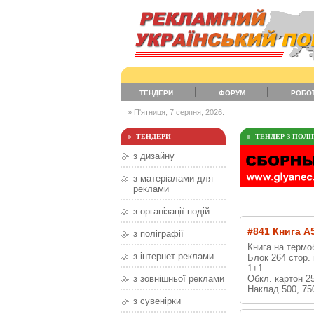
ТЕНДЕРИ
ФОРУМ
РОБО
» П'ятниця, 7 серпня, 2026.
ТЕНДЕРИ
ТЕНДЕР З ПОЛІГ
з дизайну
з матеріалами для
реклами
з організації подій
#841 Книга А
з поліграфії
Книга на термо
з інтернет реклами
Блок 264 стор.
1+1
Обкл. картон 25
з зовнішньої реклами
Наклад 500, 750
з сувенірки