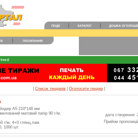
ПОДІЇ
КАТАЛОГ
ДОШКА ОГОЛОШ
ТА
ПОСИЛАННЯ
РАФІЇ
|
Список тендерів
|
Оголосити тендер
|
5
біндер А5 210*148 мм
 мелований матовий папір 90 г/м,
дата створення: 
Прийом пропозицій
0 г/м, 4+0 глянц.лам.
, 1000 шт.