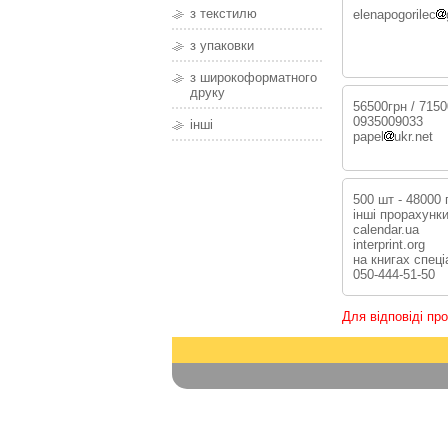
з текстилю
elenapogorilec
з упаковки
з широкоформатного
друку
56500грн / 7150
0935009033
інші
papel
ukr.net
500 шт - 48000 
інші прорахунки
calendar.ua
interprint.org
на книгах спеці
050-444-51-50
Для відповіді пр