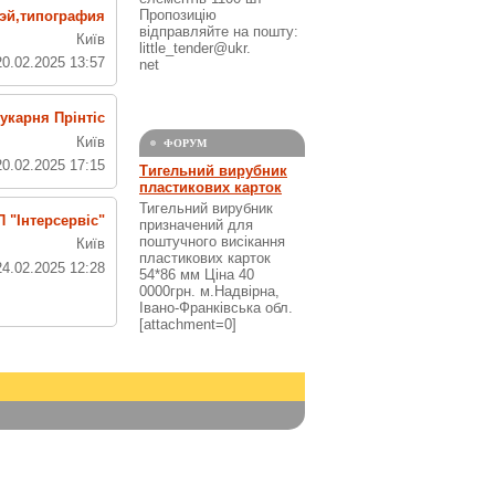
Пропозицію
эй,типография
відправляйте на пошту:
Київ
little_tender@ukr.
20.02.2025 13:57
net
укарня Прінтіс
Київ
ФОРУМ
20.02.2025 17:15
Тигельний вирубник
пластикових карток
Тигельний вирубник
 "Інтерсервіс"
призначений для
поштучного висікання
Київ
пластикових карток
24.02.2025 12:28
54*86 мм Ціна 40
0000грн. м.Надвірна,
Івано-Франківська обл.
[attachment=0]