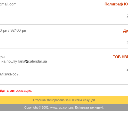
gmail.com
Полиграф Ю
0грн / 92400грн
Др
грн
ТОВ НВП
 на пошту lana
calendar.ua
алізуємось.
ойдіть авторизацію.
Сторінка згенерована за 0.088964 секунди
Copyright © 2001, www.rup.com.ua. Всі права захищені.