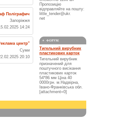
Пропозицію
відправляйте на пошту:
little_tender@ukr.
аф Поліграфич
net
Запоріжжя
15.02.2025 14:24
ФОРУМ
Реклама центр"
Тигельний вирубник
Суми
пластикових карток
22.02.2025 20:10
Тигельний вирубник
призначений для
поштучного висікання
пластикових карток
54*86 мм Ціна 40
0000грн. м.Надвірна,
Івано-Франківська обл.
[attachment=0]