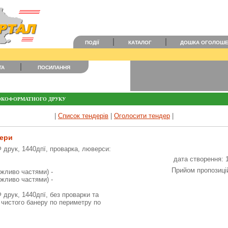
ПОДІЇ
КАТАЛОГ
ДОШКА ОГОЛОШ
ТА
ПОСИЛАННЯ
ОКОФОРМАТНОГО ДРУКУ
|
Список тендерів
|
Оголосити тендер
|
нери
Ф друк, 1440дпї, проварка, люверси:
дата створення: 
Прийом пропозицій
жливо частями) -
жливо частями) -
 друк, 1440дпї, без проварки та
 чистого банеру по периметру по