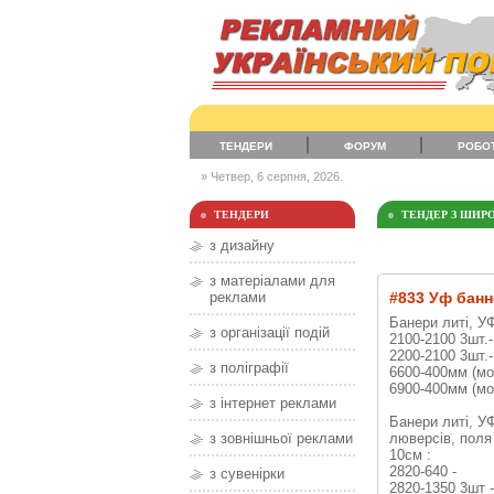
ТЕНДЕРИ
ФОРУМ
РОБО
» Четвер, 6 серпня, 2026.
ТЕНДЕРИ
ТЕНДЕР З ШИР
з дизайну
з матеріалами для
реклами
#833 Уф бан
Банери литі, У
з організації подій
2100-2100 3шт.-
2200-2100 3шт.-
з поліграфії
6600-400мм (мо
6900-400мм (мо
з інтернет реклами
Банери литі, УФ
люверсів, поля
з зовнішньої реклами
10см :
2820-640 -
з сувенірки
2820-1350 3шт -