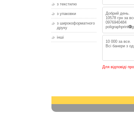
з текстилю
Добрий день.
з упаковки
10578 грн за вс
0976940484
з широкоформатного
poligraphprint
g
друку
інші
10 000 за все.
Всі банери з од
Для відповіді пр