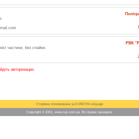
Полігр
е
mail.com
РВК "
нієї частини, без спайки.
ойдіть авторизацію.
Сторінка згенерована за 0.096739 секунди
Copyright © 2001, www.rup.com.ua. Всі права захищені.