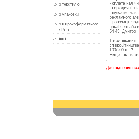
- оплата нал чи
з текстилю
- періодичність
- шукаємо макс
з упаковки
рекламного аге
Пропозиції сюд
з широкоформатного
gmail.com або 
друку
54 45. Дмитро
інші
Також цікавить
співробітництв
100/200 шт.?
Якщо так, то як
Для відповіді пр