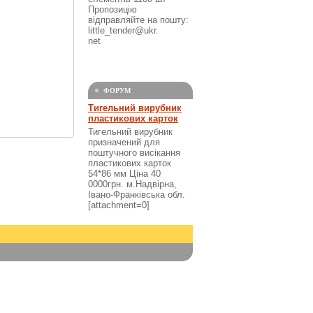
Пропозицію
відправляйте на пошту:
little_tender@ukr.
net
ФОРУМ
Тигельний вирубник
пластикових карток
Тигельний вирубник
призначений для
поштучного висікання
пластикових карток
54*86 мм Ціна 40
0000грн. м.Надвірна,
Івано-Франківська обл.
[attachment=0]