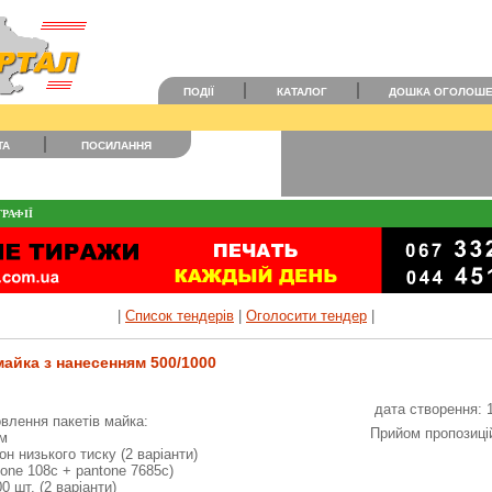
ПОДІЇ
КАТАЛОГ
ДОШКА ОГОЛОШ
ТА
ПОСИЛАННЯ
РАФІЇ
|
Список тендерів
|
Оголосити тендер
|
майка з нанесенням 500/1000
дата створення: 
овлення пакетів майка:
Прийом пропозицій
см
рон низького тиску (2 варіанти)
tone 108c + pantone 7685c)
0 шт. (2 варіанти)