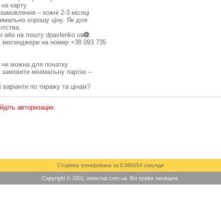
 на карту
 замовлення – кожні 2-3 місяці
имально хорошу ціну. Як для
нтства.
и або на пошту dpavlenko.ua
в месенджери на номер +38 093 735
, чи можна для початку
а замовити мінімальну партію –
і варіанти по тиражу та цінам?
ойдіть авторизацію.
Сторінка згенерована за 0.086654 секунди
Copyright © 2001, www.rup.com.ua. Всі права захищені.