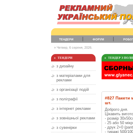
ТЕНДЕРИ
ФОРУМ
РОБО
» Четвер, 6 серпня, 2026.
ТЕНДЕРИ
ТЕНДЕР З ПОЛІГ
з дизайну
з матеріалами для
реклами
з організації подій
#827 Пакети 
з поліграфії
шт.
з інтернет реклами
Доброго дня.
Цікавить вигот
з зовнішньої реклами
- розмір 30х50
- 25 або 50 мік
- друк 2+0 (pan
з сувенірки
- тиражі 500/100