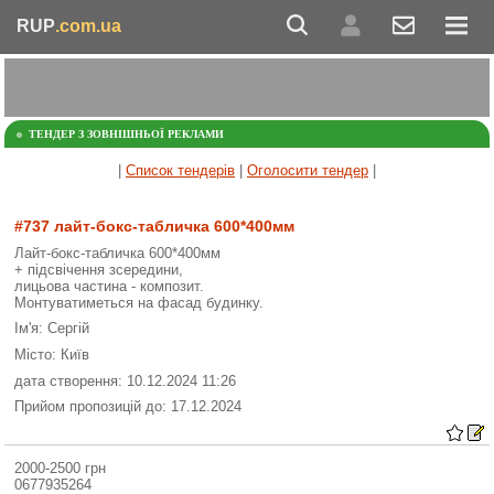
RUP
.com.ua
ТЕНДЕР З ЗОВНІШНЬОЇ РЕКЛАМИ
|
Список тендерів
|
Оголосити тендер
|
#737 лайт-бокс-табличка 600*400мм
Лайт-бокс-табличка 600*400мм
+ підсвічення зсередини,
лицьова частина - композит.
Монтуватиметься на фасад будинку.
Ім'я: Сергій
Місто: Київ
дата створення: 10.12.2024 11:26
Прийом пропозицій до: 17.12.2024
2000-2500 грн
0677935264