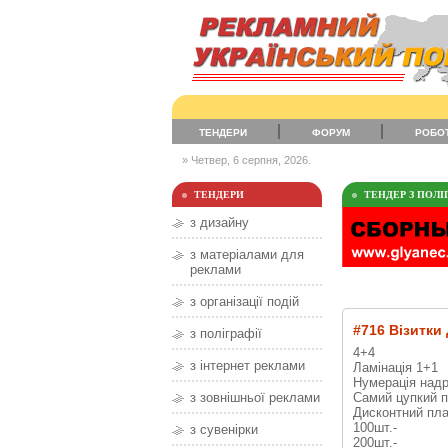
ТЕНДЕРИ
ФОРУМ
РОБО
» Четвер, 6 серпня, 2026.
ТЕНДЕРИ
ТЕНДЕР З ПОЛІГ
з дизайну
з матеріалами для
реклами
з організації подій
#716 Візитки
з поліграфії
4+4
з інтернет реклами
Ламінація 1+1
Нумерація над
Самий цупкий п
з зовнішньої реклами
Дисконтний пла
100шт.-
з сувенірки
200шт.-