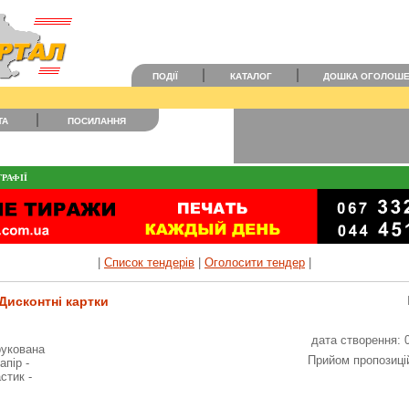
ПОДІЇ
КАТАЛОГ
ДОШКА ОГОЛОШ
ТА
ПОСИЛАННЯ
РАФІЇ
|
Список тендерів
|
Оголосити тендер
|
 Дисконтні картки
дата створення: 
рукована
Прийом пропозицій
апір -
стик -