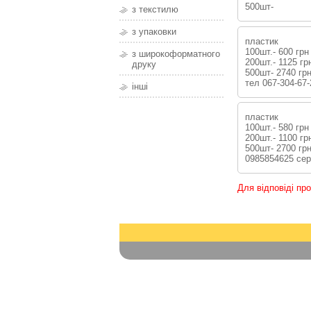
500шт-
з текстилю
з упаковки
пластик
100шт.- 600 грн
з широкоформатного
200шт.- 1125 гр
друку
500шт- 2740 гр
тел 067-304-67
інші
пластик
100шт.- 580 грн
200шт.- 1100 гр
500шт- 2700 гр
0985854625 сер
Для відповіді пр