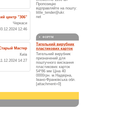
Пропозицію
відправляйте на пошту:
little_tender@ukr.
net
ий центр "306"
Черкаси
03.12.2024 12:46
ФОРУМ
Тигельний вирубник
Старый Мастер
пластикових карток
Тигельний вирубник
Київ
призначений для
11.12.2024 14:27
поштучного висікання
пластикових карток
54*86 мм Ціна 40
0000грн. м.Надвірна,
Івано-Франківська обл.
[attachment=0]