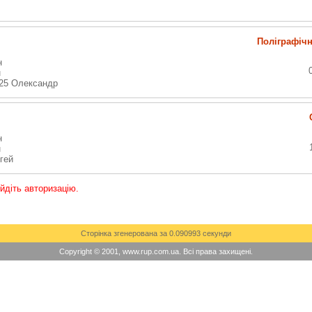
Поліграфічн
н
н
-25 Олександр
н
н
гей
ойдіть авторизацію.
Сторінка згенерована за 0.090993 секунди
Copyright © 2001, www.rup.com.ua. Всі права захищені.