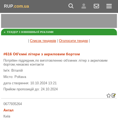
RUP
.com.ua
ТЕНДЕР З ЗОВНІШНЬОЇ РЕКЛАМИ
|
Список тендерів
|
Оголосити тендер
|
#616 Об'ємні літери з акриловим бортом
Потрібен підрядник,по виготовленню об'ємних літер з акриловим
бортом,чекаємо контакти
Ім'я: Віталій
Місто: Poltava
дата створення: 10.10.2024 13:21
Прийом пропозицій до: 24.10.2024
0677935264
Антал
Київ