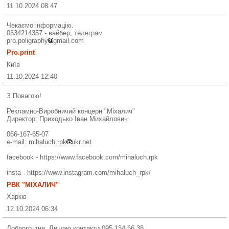
11.10.2024 08:47
Чекаємо інформацію.
0634214357 - вайбер, телеграм
pro.poligraphy
gmail.com
Pro.print
Київ
11.10.2024 12:40
З Повагою!
Рекламно-Виробничий концерн "Міхалич"
Директор: Приходько Іван Михайлович
066-167-65-07
e-mail: mihaluch.rpk
ukr.net
facebook - https://www.facebook.com/mihaluch.rpk
insta - https://www.instagram.com/mihaluch_rpk/
РВК "МІХАЛИЧ"
Харків
12.10.2024 06:34
Доброго дня. Лишаю контакти 095 134 66 38