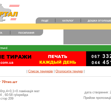
ПОДІЇ
КАТАЛОГ
ДОШКА ОГОЛОШ
ТА
ПОСИЛАННЯ
РАФІЇ
|
Список тендерів
|
Оголосити тендер
|
г 70тис.шт
50гр,4+0,1+0 ламінація мат
дата створення: 
4 , 60-58 гр\крейда
Прийом пропозицій
 стор 209