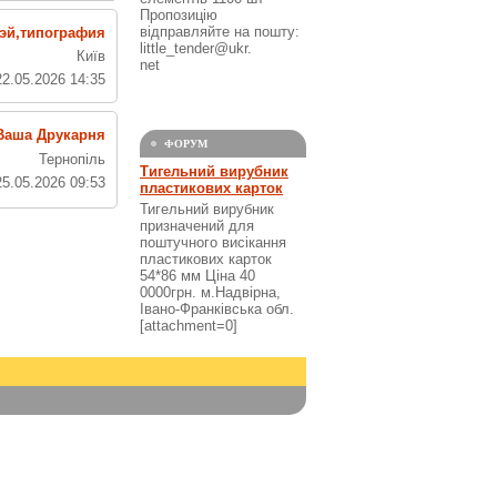
Пропозицію
відправляйте на пошту:
эй,типография
little_tender@ukr.
Київ
net
22.05.2026 14:35
Ваша Друкарня
ФОРУМ
Тернопіль
Тигельний вирубник
25.05.2026 09:53
пластикових карток
Тигельний вирубник
призначений для
поштучного висікання
пластикових карток
54*86 мм Ціна 40
0000грн. м.Надвірна,
Івано-Франківська обл.
[attachment=0]