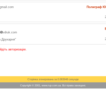
gmail.com
Полиграф Ю
h
vdruk.com
 Друкарня"
ойдіть авторизацію.
Сторінка згенерована за 0.083948 секунди
Copyright © 2001, www.rup.com.ua. Всі права захищені.