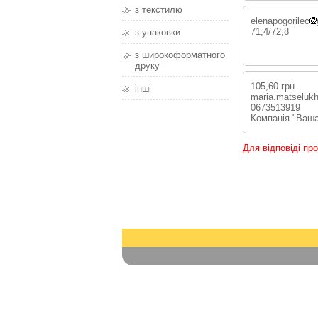
з текстилю
elenapogorilec
71,4/72,8
з упаковки
з широкоформатного
друку
105,60 грн.
інші
maria.matseluk
0673513919
Компанія "Ваша
Для відповіді пр