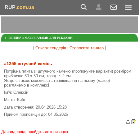
RUP
.com.ua
ТЕНДЕР З МАТЕРІАЛАМИ ДЛЯ РЕКЛАМИ
|
Список тендерів
|
Оголосити тендер
|
#1355 штучний камінь
Потрібна плита зі штучного каменю (пропонуйте варіанти) розміром
приблизно 30 х 50 см, товщ. ~ 2 см
Якщо є також можливість гравіювання на ньому (лазер) -
розглянемо в комплексі
Ім'я: Олексій
Місто: Київ
дата створення: 20.04.2026 15:28
Прийом пропозицій до: 04.05.2026
Для відповіді пройдіть авторизацію.