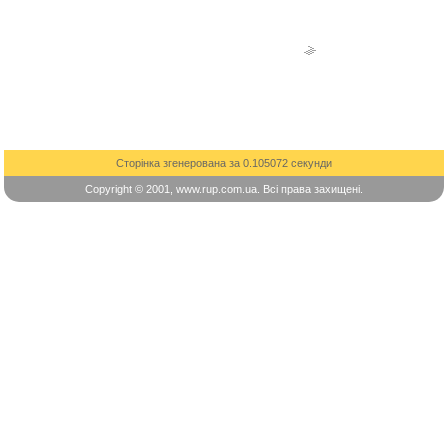
Сторінка згенерована за 0.105072 секунди
Copyright © 2001, www.rup.com.ua. Всі права захищені.