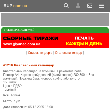
RUP
.com.ua
ТЕНДЕР З ПОЛІГРАФІЇ
|
Список тендерів
|
Оголосити тендер
|
#1216 Квартальний календар
Квартальний календар. 3 пружини, 1 рекламне поле.
Постер А4. Картон крейдований (білий зворот) 280-300 г. Без
ламінації. Пружина біла, люверс срібло або золото.
150 штук.
Ціна з ПДВ?
терміни?
Ім'я: Артем
Місто: Kyiv
дата створення: 05.12.2025 15:00