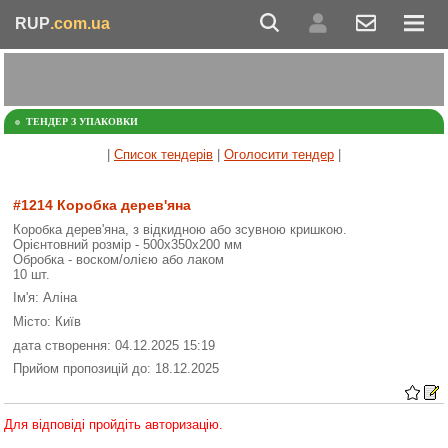
RUP
.com.ua
ТЕНДЕР З УПАКОВКИ
|
Список тендерів
|
Оголосити тендер
|
#1214 Коробка дерев'яна
Коробка дерев'яна, з відкидною або зсувною кришкою.
Орієнтовний розмір - 500х350х200 мм
Обробка - воском/олією або лаком
10 шт.
Ім'я: Аліна
Місто: Київ
дата створення: 04.12.2025 15:19
Прийом пропозицій до: 18.12.2025
Для відповіді пройдіть авторизацію.