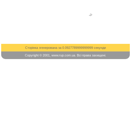
Сторінка згенерована за 0.0927789999999999 секунди
Copyright © 2001, www.rup.com.ua. Всі права захищені.