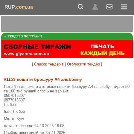
RUP
.com.ua
ТЕНДЕР З ПОЛІГРАФІЇ
|
Список тендерів
|
Оголосити тендер
|
#1153 пошити брошуру А4 альбомну
Потрібна допомога хто може пошити брошуру А4 на скобу - тираж 50
та 100 тис ручний спосіб не варіант.
0507013307
0977013307
Любов
Ім'я: Любов
Місто: Kyiv
дата створення: 24.10.2025 16:08
Прийом пропозицій до: 07.11.2025