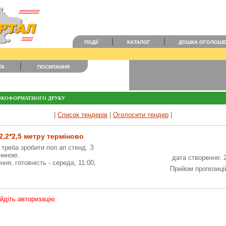
ПОДІЇ
КАТАЛОГ
ДОШКА ОГОЛОШ
ТА
ПОСИЛАННЯ
ОКОФОРМАТНОГО ДРУКУ
|
Список тендерів
|
Оголосити тендер
|
2,2*2,5 метру терміново
 треба зробити поп ап стенд. З
ниною.
дата створення: 
ня, готовність - середа, 11:00,
Прийом пропозицій
ойдіть авторизацію.