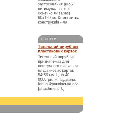
застосування (щоб
витимувала таке
сонечко як зараз)
60х180 см Композитна
конструкція - ла
ФОРУМ
Тигельний вирубник
пластикових карток
Тигельний вирубник
призначений для
поштучного висікання
пластикових карток
54*86 мм Ціна 40
0000грн. м.Надвірна,
Івано-Франківська обл.
[attachment=0]