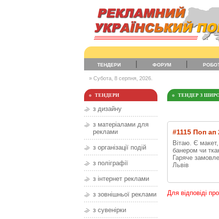
ТЕНДЕРИ
ФОРУМ
РОБО
» Субота, 8 серпня, 2026.
ТЕНДЕРИ
ТЕНДЕР З ШИР
з дизайну
з матеріалами для
реклами
#1115 Поп ап 
Вітаю. Є макет,
з організації подій
банером чи тка
Гаряче замовлен
з поліграфії
Львів
з інтернет реклами
Для відповіді пр
з зовнішньої реклами
з сувенірки