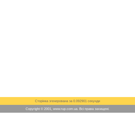
Сторінка згенерована за 0.092901 секунди
Copyright © 2001, www.rup.com.ua. Всі права захищені.