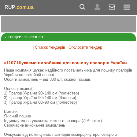
RUP
.com.ua
ТЕНДЕР З ТЕКСТИЛЮ
|
Список тендерів
|
Оголосити тендер
|
#1107 Шукаємо виробника для пошиву прапорів України
Наша компанія шукає надійного постачальника для пошиву прапорів
України на постійній основі.
Обсяги замовлень – від 300 шт. кожної позиції.
Основні позиції:
1) Прапор України 90х140 см (поліестер)
3) Прапор України 90х140 см (болонья)
3) Прапор України 60х90 см (поліестер)
Вимоги:
Якісний пошив
Індивідуальна упаковка кожного прапора (ZIP-пакет)
Своєчасне виконання замовлень
Очікуємо від потенційних партнерів комерційну пропозицію з