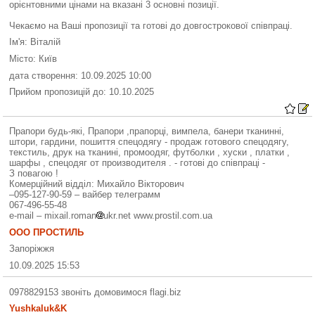
орієнтовними цінами на вказані 3 основні позиції.
Чекаємо на Ваші пропозиції та готові до довгострокової співпраці.
Ім'я: Віталій
Місто: Київ
дата створення: 10.09.2025 10:00
Прийом пропозицій до: 10.10.2025
Прапори будь-які, Прапори ,прапорці, вимпела, банери тканинні,
штори, гардини, пошиття спецодягу - продаж готового спецодягу,
текстиль, друк на тканині, промоодяг, футболки , хуски , платки ,
шарфы , спецодяг от производителя . - готові до співпраці -
З повагою !
Комерційний відділ: Михайло Вікторович
–095-127-90-59 – вайбер телеграмм
067-496-55-48
e-mail – mixail.roman
ukr.net www.prostil.com.ua
ООО ПРОСТИЛЬ
Запоріжжя
10.09.2025 15:53
0978829153 звоніть домовимося flagi.biz
Yushkaluk&K