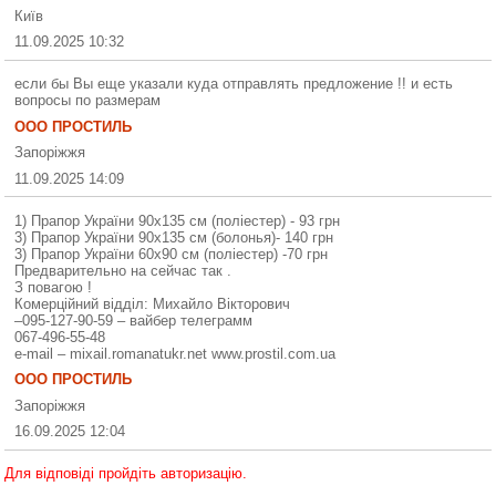
Київ
11.09.2025 10:32
если бы Вы еще указали куда отправлять предложение !! и есть
вопросы по размерам
ООО ПРОСТИЛЬ
Запоріжжя
11.09.2025 14:09
1) Прапор України 90х135 см (поліестер) - 93 грн
3) Прапор України 90х135 см (болонья)- 140 грн
3) Прапор України 60х90 см (поліестер) -70 грн
Предварительно на сейчас так .
З повагою !
Комерційний відділ: Михайло Вікторович
–095-127-90-59 – вайбер телеграмм
067-496-55-48
e-mail – mixail.romanatukr.net www.prostil.com.ua
ООО ПРОСТИЛЬ
Запоріжжя
16.09.2025 12:04
Для відповіді пройдіть авторизацію.