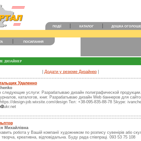
ПОДІЇ
КАТАЛОГ
ДОШКА ОГОЛОШ
ТА
ПОСИЛАННЯ
МЕ ДИЗАЙНЕР
|
Додати у резюме Дизайнер
|
тальщик Удаленно
chenko
 следующие услуги: Разрабатываю дизайн полиграфической продукции
журналов, каталогов, книг. Разрабатываю дизайн Web баннеров для сайтов
ttps://design-job.wixsite.com/design Тел: +38-095-835-88-78 Skype: ivanch
b
ukr.net
льптор
ія Михайлівна
кавить робота у Вашій компанії художником по розпису сувенірів або ск
 творча, креативна, відповідальна. Буду рада співпраці. 093 53 75 108