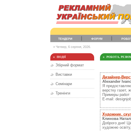
ТЕНДЕРИ
ФОРУМ
РОБО
» Четвер, 6 серпня, 2026.
ПОДІЇ
РОБОТА, РЕЗЮ
Збірний формат
Виставки
Дизайнер-Верс
Alexander Ivan
Семінари
Я предоставляю
верстку газет, 
Тренінги
Примеры работ h
E-mail: designjo
Художник, ску
Клинова Натал
Доброго дня! Ці
художню освіту,