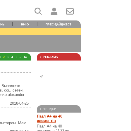
ЕНЬ
ІНФО
ПРЕС-ДАЙДЖЕСТ
1
-2-
3
4
5
..
14
РЕКЛАМА
. Выполняю
, соц. сетей.
enko.alexander
2018-04-25
ТЕНДЕР
Пазл А4 на 40
елементів
ульптором. Маю
Пазл А4 на 40
елементів 1100 шт