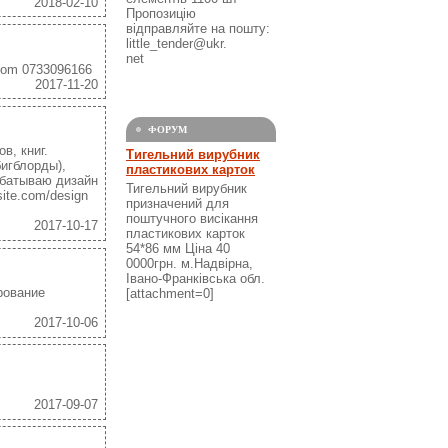
2018-02-10
Пропозицію
відправляйте на пошту:
little_tender@ukr.
net
com 0733096166
2017-11-20
ФОРУМ
в, книг.
Тигельний вирубник
игблорды),
пластикових карток
абатываю дизайн
Тигельний вирубник
site.com/design
призначений для
поштучного висікання
2017-10-17
пластикових карток
54*86 мм Ціна 40
0000грн. м.Надвірна,
Івано-Франківська обл.
рование
[attachment=0]
2017-10-06
2017-09-07