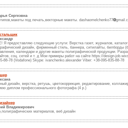
рья Сергеэвна
отипов,макеты под печать,векторные макеты. dashaomelchenko77
gmail.
рстальщик
ксандр
Я предоставляю следующие услуги: Верстка газет, журналов, каталого
рафический дизайн, фирменный стиль, баннера, ситилайты, билборды (б
равления, календари и другие макеты полиграфической продукции. Разр
йтов, соц. сетей и т. д Мои примеры работ на сайте https://design-job.wix
5-88-78 (Vodafone) Skype: ivanchenko.alexander Viber: +38-095-835-88-78
ушер
ксана
ый дизайн, верстка, ретушь, цветокоррекция, редактирование, коллажи
ею диплом профессионального фотографа (4 р.)
изайнер
рий Владимирович
о,полиграфических материалов, веб дизайн