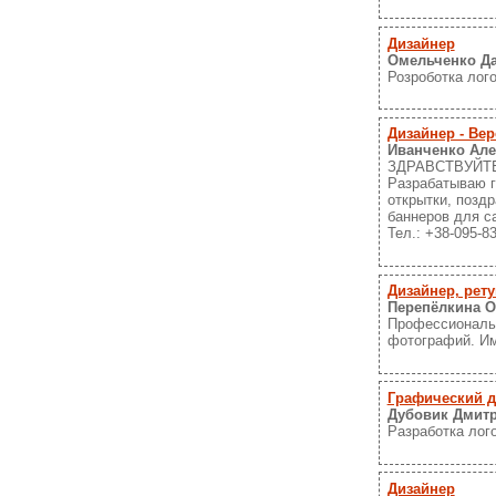
Дизайнер
Омельченко Да
Розроботка лог
Дизайнер - Ве
Иванченко Але
ЗДРАВСТВУЙТЕ! 
Разрабатываю г
открытки, позд
баннеров для са
Тел.: +38-095-83
Дизайнер, рет
Перепёлкина О
Профессиональн
фотографий. Им
Графический д
Дубовик Дмит
Разработка лог
Дизайнер