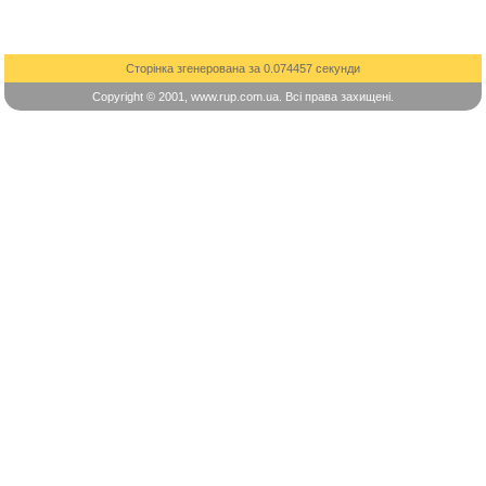
Сторінка згенерована за 0.074457 секунди
Copyright © 2001, www.rup.com.ua. Всі права захищені.