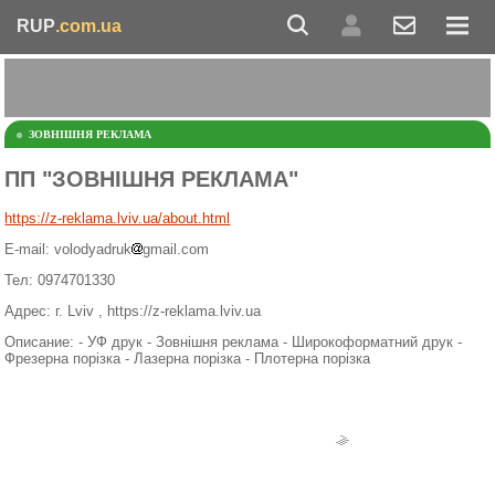
RUP
.com.ua
ЗОВНІШНЯ РЕКЛАМА
ПП "ЗОВНІШНЯ РЕКЛАМА"
https://z-reklama.lviv.ua/about.html
E-mail: volodyadruk
gmail.com
Тел: 0974701330
Адрес: г. Lviv , https://z-reklama.lviv.ua
Описание: - УФ друк - Зовнішня реклама - Широкоформатний друк -
Фрезерна порізка - Лазерна порізка - Плотерна порізка