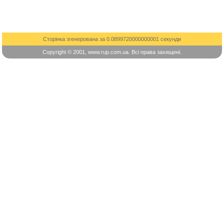
Сторінка згенерована за 0.0899720000000001 секунди
Copyright © 2001, www.rup.com.ua. Всі права захищені.