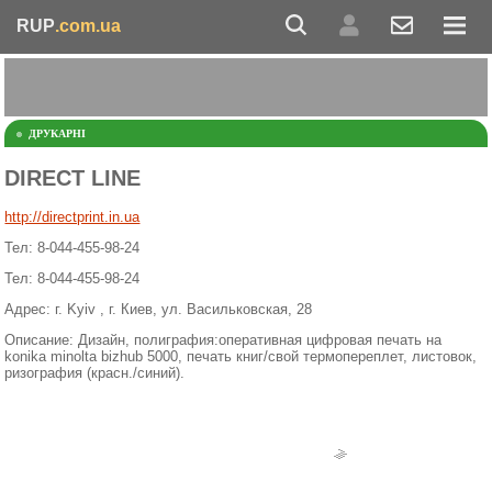
RUP
.com.ua
ДРУКАРНІ
DIRECT LINE
http://directprint.in.ua
Тел: 8-044-455-98-24
Тел: 8-044-455-98-24
Адрес: г. Kyiv , г. Киев, ул. Васильковская, 28
Описание: Дизайн, полиграфия:оперативная цифровая печать на
konika minolta bizhub 5000, печать книг/свой термопереплет, листовок,
ризография (красн./синий).