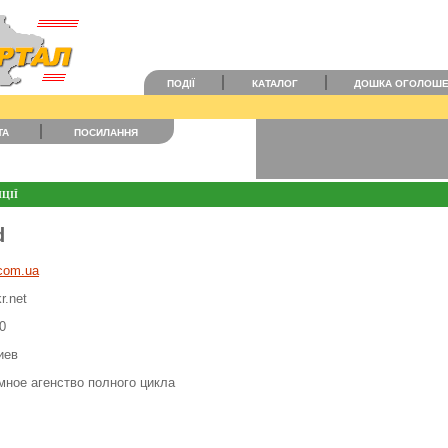
ПОДІЇ
КАТАЛОГ
ДОШКА ОГОЛОШ
ТА
ПОСИЛАННЯ
ЦІЇ
d
.com.ua
r.net
0
Киев
мное агенство полного цикла