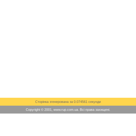
Сторінка згенерована за 0.074561 секунди
Copyright © 2001, www.rup.com.ua. Всі права захищені.