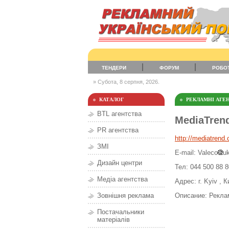
ТЕНДЕРИ
ФОРУМ
РОБО
» Субота, 8 серпня, 2026.
КАТАЛОГ
РЕКЛАМНІ АГЕН
BTL агентства
MediaTren
PR агентства
http://mediatrend
ЗМІ
E-mail: Valeco
uk
Дизайн центри
Тел: 044 500 88 8
Медіа агентства
Адрес: г. Kyiv , 
Описание: Рекла
Зовнішня реклама
Постачальники
матеріалів