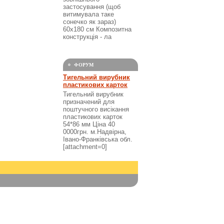
застосування (щоб
витимувала таке
сонечко як зараз)
60х180 см Композитна
конструкція - ла
ФОРУМ
Тигельний вирубник
пластикових карток
Тигельний вирубник
призначений для
поштучного висікання
пластикових карток
54*86 мм Ціна 40
0000грн. м.Надвірна,
Івано-Франківська обл.
[attachment=0]