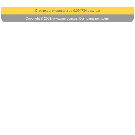
Сторінка згенерована за 0.094734 секунди
Copyright © 2001, www.rup.com.ua. Всі права захищені.