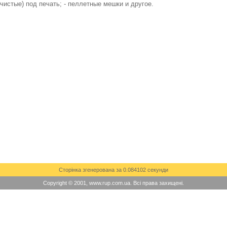
чистые) под печать; - пеллетные мешки и другое.
Сторінка згенерована за 0.084102 секунди
Copyright © 2001, www.rup.com.ua. Всі права захищені.