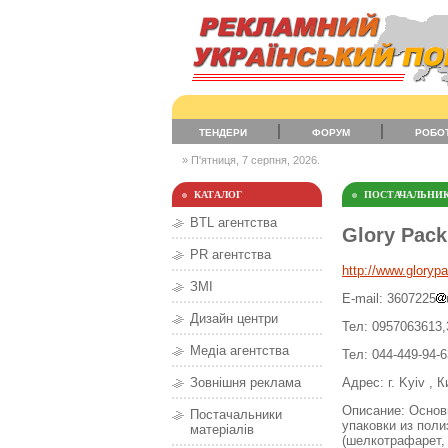
ТЕНДЕРИ
ФОРУМ
РОБО
» П'ятниця, 7 серпня, 2026.
КАТАЛОГ
ПОСТАЧАЛЬНИК
BTL агентства
Glory Pack
PR агентства
http://www.gloryp
ЗМІ
E-mail: 3607225
Дизайн центри
Тел: 0957063613,
Медіа агентства
Тел: 044-449-94-6
Адрес: г. Kyiv , 
Зовнішня реклама
Описание: Основн
Постачальники
упаковки из пол
матеріалів
(шелкотрафарет, 