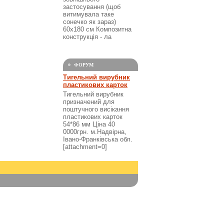
застосування (щоб
витимувала таке
сонечко як зараз)
60х180 см Композитна
конструкція - ла
ФОРУМ
Тигельний вирубник
пластикових карток
Тигельний вирубник
призначений для
поштучного висікання
пластикових карток
54*86 мм Ціна 40
0000грн. м.Надвірна,
Івано-Франківська обл.
[attachment=0]