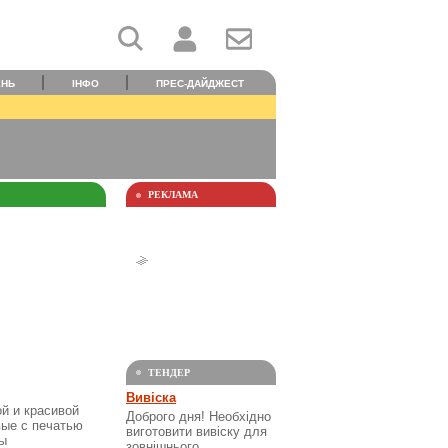
ЕНЬ
ІНФО
ПРЕС-ДАЙДЖЕСТ
РЕКЛАМА
ТЕНДЕР
Вивіска
й и красивой
Доброго дня! Необхідно
вые c печатью
виготовити вивіску для
ты
зовнішнього