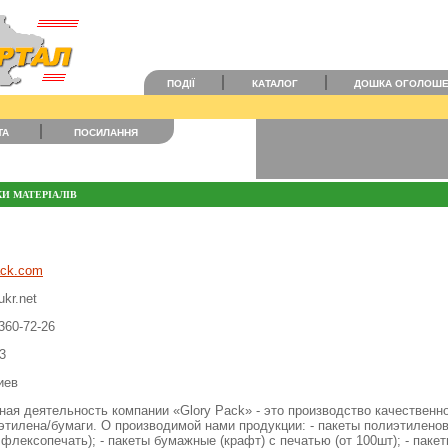
ПОДІЇ
КАТАЛОГ
ДОШКА ОГОЛОШ
ТА
ПОСИЛАННЯ
И МАТЕРІАЛІВ
ack.com
ukr.net
360-72-26
3
Киев
ая деятельность компании «Glory Pack» - это производство качественно
иэтилена/бумаги. О производимой нами продукции: - пакеты полиэтилено
флексопечать); - пакеты бумажные (крафт) с печатью (от 100шт); - паке