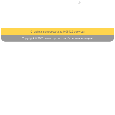
Сторінка згенерована за 0.08419 секунди
Copyright © 2001, www.rup.com.ua. Всі права захищені.