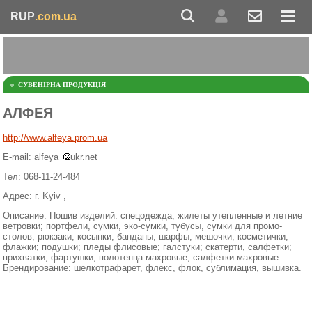
RUP
.com.ua
СУВЕНІРНА ПРОДУКЦІЯ
АЛФЕЯ
http://www.alfeya.prom.ua
E-mail: alfeya_
ukr.net
Тел: 068-11-24-484
Адрес: г. Kyiv ,
Описание: Пошив изделий: спецодежда; жилеты утепленные и летние
ветровки; портфели, сумки, эко-сумки, тубусы, сумки для промо-
столов, рюкзаки; косынки, банданы, шарфы; мешочки, косметички;
флажки; подушки; пледы флисовые; галстуки; скатерти, салфетки;
прихватки, фартушки; полотенца махровые, салфетки махровые.
Брендирование: шелкотрафарет, флекс, флок, сублимация, вышивка.