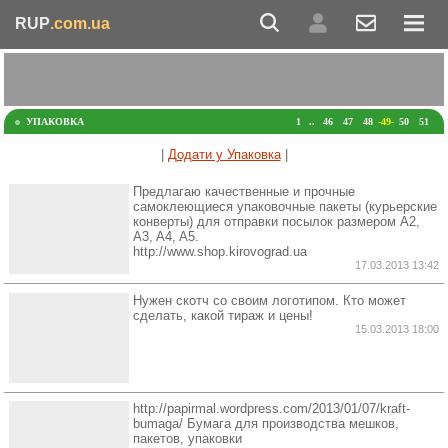
RUP
.com.ua
УПАКОВКА
1
..
46
47
48
-49-
50
51
|
Додати у Упаковка
|
Предлагаю качественные и прочные
самоклеющиеся упаковочные пакеты (курьерские
конверты) для отправки посылок размером А2,
A3, A4, A5.
http://www.shop.kirovograd.ua
17.03.2013 13:42
Нужен скотч со своим логотипом. Кто может
сделать, какой тираж и цены!
15.03.2013 18:00
http://papirmal.wordpress.com/2013/01/07/kraft-
bumaga/ Бумага для производства мешков,
пакетов, упаковки