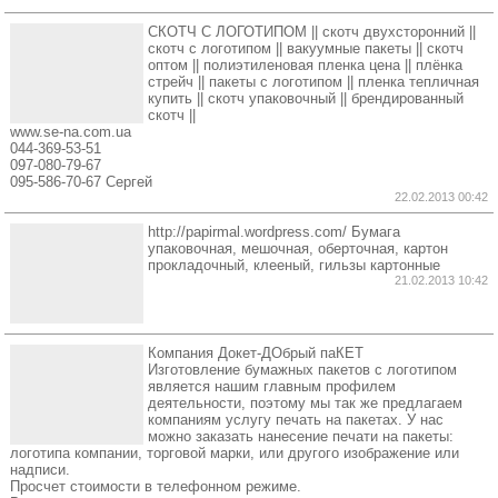
СКОТЧ С ЛОГОТИПОМ || cкотч двухсторонний ||
скотч с логотипом || вакуумные пакеты || скотч
оптом || полиэтиленовая пленка цена || плёнка
стрейч || пакеты с логотипом || пленка тепличная
купить || скотч упаковочный || брендированный
скотч ||
www.se-na.com.ua
044-369-53-51
097-080-79-67
095-586-70-67 Сергей
22.02.2013 00:42
http://papirmal.wordpress.com/ Бумага
упаковочная, мешочная, оберточная, картон
прокладочный, клееный, гильзы картонные
21.02.2013 10:42
Компания Докет-ДОбрый паКЕТ
Изготовление бумажных пакетов с логотипом
является нашим главным профилем
деятельности, поэтому мы так же предлагаем
компаниям услугу печать на пакетах. У нас
можно заказать нанесение печати на пакеты:
логотипа компании, торговой марки, или другого изображение или
надписи.
Просчет стоимости в телефонном режиме.