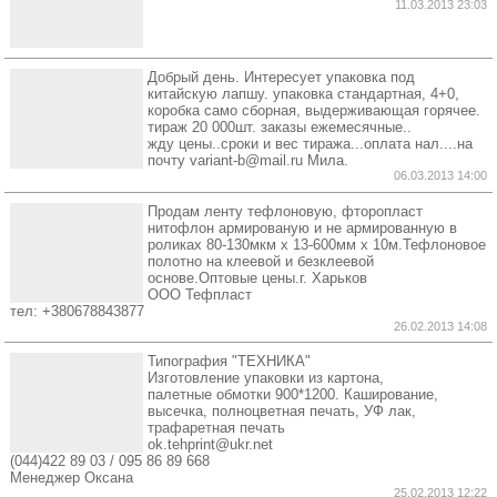
11.03.2013 23:03
Добрый день. Интересует упаковка под
китайскую лапшу. упаковка стандартная, 4+0,
коробка само сборная, выдерживающая горячее.
тираж 20 000шт. заказы ежемесячные..
жду цены..сроки и вес тиража...оплата нал....на
почту variant-b@mail.ru Мила.
06.03.2013 14:00
Продам ленту тефлоновую, фторопласт
нитофлон армированую и не армированную в
роликах 80-130мкм х 13-600мм х 10м.Тефлоновое
полотно на клеевой и безклеевой
основе.Оптовые цены.г. Харьков
ООО Тефпласт
тел: +380678843877
26.02.2013 14:08
Типография "ТЕХНИКА"
Изготовление упаковки из картона,
палетные обмотки 900*1200. Каширование,
высечка, полноцветная печать, УФ лак,
трафаретная печать
ok.tehprint@ukr.net
(044)422 89 03 / 095 86 89 668
Менеджер Оксана
25.02.2013 12:22