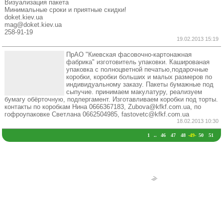
Визуализация пакета
Минимальные сроки и приятные скидки!
doket.kiev.ua
mag@doket.kiev.ua
258-91-19
19.02.2013 15:19
ПрАО "Киевская фасовочно-картонажная
фабрика" изготовитель упаковки. Кашированая
упаковка с полноцветной печатью,подарочные
коробки, коробки больших и малых размеров по
индивидуальному заказу. Пакеты бумажные под
сыпучие. принимаем макулатуру, реализуем
бумагу обёрточную, подпергамент. Изготавливаем коробки под торты.
контакты по коробкам Нина 0666367183, Zubova@kfkf.com.ua, по
гофроупаковке Светлана 0662504985, fastovetc@kfkf.com.ua
18.02.2013 10:30
1
..
46
47
48
-49-
50
51