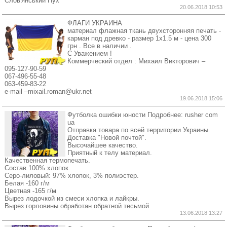
Слов'янський Пух
20.06.2018 10:53
ФЛАГИ УКРАИНА
материал флажная ткань двухсторонняя печать -
карман под древко - размер 1х1.5 м - цена 300
грн . Все в наличии .
С Уважением !
Коммерческий отдел : Михаил Викторович –
095-127-90-59
067-496-55-48
063-459-83-22
e-mail –mixail.roman@ukr.net
19.06.2018 15:06
Футболка ошибки юности Подробнее: rusher com
ua
Отправка товара по всей территории Украины.
Доставка "Новой почтой".
Высочайшее качество.
Приятный к телу материал.
Качественная термопечать.
Состав 100% хлопок.
Серо-лиловый: 97% хлопок, 3% полиэстер.
Белая -160 г/м
Цветная -165 г/м
Вырез лодочкой из смеси хлопка и лайкры.
Вырез горловины обработан обратной тесьмой.
13.06.2018 13:27