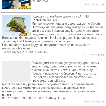
0501643274
20.07.2018 14:26
Подушки за акційною ціною на сайті ТМ
Слов'янський Пух.
Ми пропонуємо подушки з доставкою по Україні.
Ортопедичні подушки, подушки для сну (великий
вибір розмірів і наповнювачів), дитячі подушки,
подушки для вагітних, для новонароджених та ін.
Великий вибір подушок. Акційні ціни і розпродаж. Ціни виробника.
Телефонуйте! Менеджери проконсультують вас.
Повний асортимент подушок представлений на нашому сайті.
www.slavpuh.kiev.ua
+380996435052, +380977736965
10.07.2018 11:08
Производим текстильную упаковку для любых
видов продукции: сумки, мешочки, рюкзачки,
тканевые конверты, чехлы, косметички, др.
Печать и вышивка изображений на текстиле.
Все работы выполняются на собственной
производственной базе
высококвалифицированными специалистами с использованием
качественных материалов отечественного и зарубежного
производства. Шьем качественно, оперативно и по приемлемым
ценам.
063 2375187, 098 206 21 58 2375187@ukr.net
05.07.2018 22:09