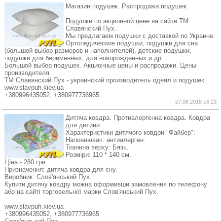
Магазин подушек. Распродажа подушек
Подушки по акционной цене на сайте ТМ
Славянский Пух.
Мы предлагаем подушки с доставкой по Украине.
Ортопедические подушки, подушки для сна
(большой выбор размеров и наполнителей), детские подушки,
подушки для беременных, для новорожденных и др.
Большой выбор подушек. Акционные цены и распродажи. Цены
производителя.
ТМ Славянский Пух - украинский производитель одеял и подушек.
www.slavpuh.kiev.ua
+380996435052, +380977736965
27.06.2018 16:23
Дитяча ковдра. Протиалергенна ковдра. Ковдра
для дитини.
Характеристики дитячого ковдри "Файбер":
Наповнювач: антиалерген.
Тканина верху: Бязь.
Розміри: 110 * 140 см.
Ціна - 280 грн.
Призначення: дитяча ковдра для сну.
Виробник: Слов'янський Пух.
Купити дитячу ковдру можна оформивши замовлення по телефону
або на сайті торговельної марки Слов'янський Пух.
www.slavpuh.kiev.ua
+380996435052, +380977736965