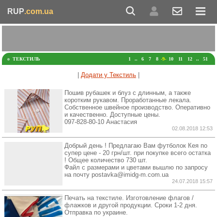
RUP
.com.ua
ТЕКСТИЛЬ
1
..
6
7
8
-9-
10
11
12
..
51
|
Додати у Текстиль
|
Пошив рубашек и блуз с длинным, а также
коротким рукавом. Проработанные лекала.
Собственное швейное производство. Оперативно
и качественно. Доступные цены.
097-828-80-10 Анастасия
02.08.2018 12:53
Добрый день ! Предлагаю Вам футболок Кея по
супер цене - 20 грн/шт. при покупке всего остатка
! Общее количество 730 шт.
Файл с размерами и цветами вышлю по запросу
на почту postavka@imidg-m.com.ua
24.07.2018 15:57
Печать на текстиле. Изготовление флагов /
флажков и другой продукции. Сроки 1-2 дня.
Отправка по украине.