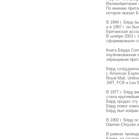
Великобритании з
По мнению британ
которое оказал Б
В 1994 г. Бёрд б
а в 1997 г. он б
Британская ассоц
В ноябре 2003 г.
сформировали со
Книга Бёрда Com
опубликованная в
образцовым брит
Бёрд сотруднича
с American Express
Royal Mail, Unil
JWT, FCB и Leo B
В 1977 г. Бёрд в
стала крупнейши
Бёрд продал эту 
Бёрд помог компа
Бёрд был избран 
В 1992 г. Бёрд о
Daimler-Chrysler
В рамках провед
Киеве, на госпо