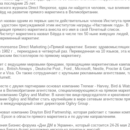
а последние 25 лет.
ского журнала Direct Response, едва ли найдется человек, чье влияние
ёрд на развитие прямого маркетинга в Великобритании.
ыл назван одним из первых шести действительных членов Института пря
ыл удостоен присуждаемой этим институтом награды «Наставник года». В 
иация прямого маркетинга внесла его имя в свой Почетный список.
 Институт маркетинга назвал Бёрда в числе тех 50 ныне живущих людей,
временный маркетинг.
monsense Direct Marketing («Прямой маркетинг. Бизнес здравомыслящих
 1982 г ., переиздана в четвертый раз. Переведенная на 10 языков, эта к
анским бестселлером по прямому маркетингу.
ет с ведущими мировыми брендами, проводящими маркетинговые кампан
 , British Airways , Deutsche Post , Ford , Microsoft, Nestle, Procter & Gam
iver и Visa. Он также сотрудничает с крупными рекламными агентствами, т
urnett.
месте с двумя партнерами основал компанию Trenear - Harvey, Bird & Wat
м в Великобритании агентством, специализирующимся на прямом маркети
компанию Ogilvy and Mather. В качестве вице-председателя и креативно
нии Ogilvy and Mather стать крупнейшим в мире сетевым агентством пря
в международный совет директоров Ogilvy Group .
сновал компанию Drayton Bird Partnership, которая работает с такими ком
 и Epson в области прямого маркетинга и по другим направлениям.
ения Бизнес-форума «Дни ДМ в Украине», который состоится 24-26 мая 2
дина Берда будет возложено несколько почетных миссий: