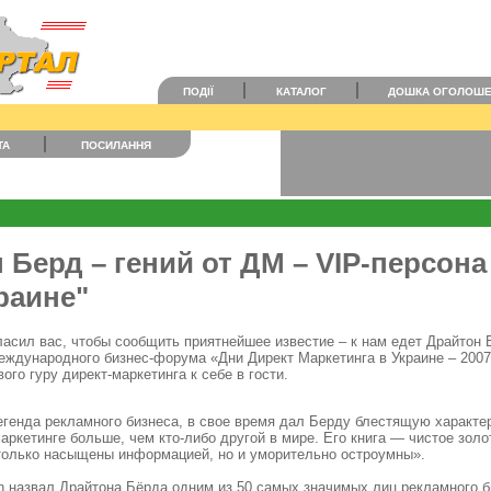
ПОДІЇ
КАТАЛОГ
ДОШКА ОГОЛОШ
ТА
ПОСИЛАННЯ
 Берд – гений от ДМ – VIP-персона
раине"
ласил вас, чтобы сообщить приятнейшее известие – к нам едет Драйтон 
еждународного бизнес-форума «Дни Директ Маркетинга в Украине – 200
ого гуру директ-маркетинга к себе в гости.
егенда рекламного бизнеса, в свое время дал Берду блестящую характе
аркетинге больше, чем кто-либо другой в мире. Его книга — чистое золо
только насыщены информацией, но и уморительно остроумны».
 назвал Драйтона Бёрда одним из 50 самых значимых лиц рекламного б