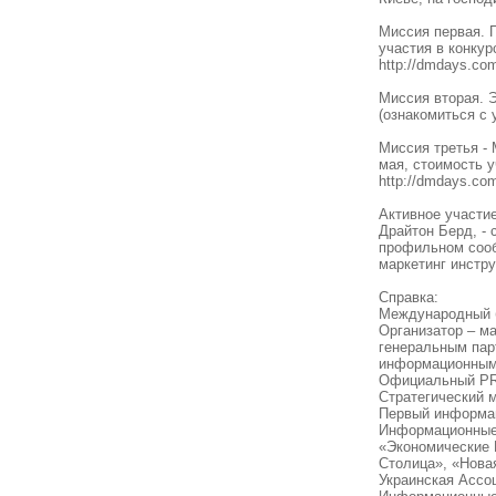
Миссия первая. П
участия в конкур
http://dmdays.com
Миссия вторая. 
(ознакомиться с 
Миссия третья - 
мая, стоимость у
http://dmdays.co
Активное участие
Драйтон Берд, - 
профильном сооб
маркетинг инстру
Справка:
Международный б
Организатор – ма
генеральным пар
информационным 
Официальный PR
Стратегический 
Первый информац
Информационные 
«Экономические 
Столица», «Нова
Украинская Ассоц