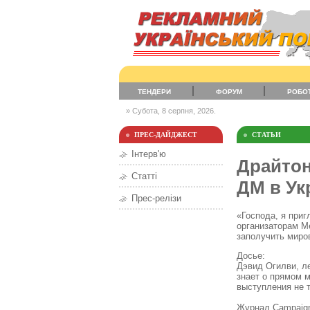
ТЕНДЕРИ
ФОРУМ
РОБО
» Субота, 8 серпня, 2026.
ПРЕС-ДАЙДЖЕСТ
СТАТЬИ
Інтерв'ю
Драйтон
Статті
ДМ в Ук
Прес-релізи
«Господа, я приг
организаторам М
заполучить миров
Досье:
Дэвид Огилви, л
знает о прямом м
выступления не 
Журнал Campaign