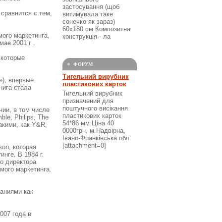
застосування (щоб
 сравнится с тем,
витимувала таке
сонечко як зараз)
60х180 см Композитна
мого маркетинга,
конструкція - ла
мае 2001 г .
 которые
ФОРУМ
Тигельний вирубник
»), впервые
пластикових карток
нига стала
Тигельний вирубник
призначений для
поштучного висікання
ии, в том числе
пластикових карток
ble, Philips, The
54*86 мм Ціна 40
акими, как Y&R,
0000грн. м.Надвірна,
Івано-Франківська обл.
[attachment=0]
son, которая
нге. В 1984 г.
го директора
мого маркетинга.
паниями как
007 года в