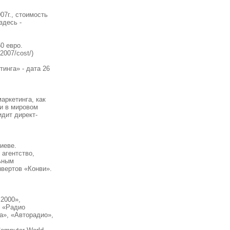
07г., стоимость
здесь -
0 евро.
2007/cost/)
инга» - дата 26
аркетинга, как
 и в мировом
дит директ-
иеве.
 агентство,
ьным
вертов «Конви».
2000»,
, «Радио
а», «Авторадио»,