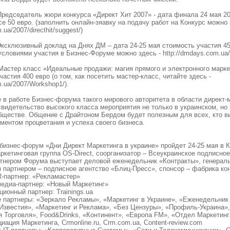
редседатель жюри конкурса «Директ Хит 2007» - дата финала 24 мая 20
се 50 евро. (заполнить онлайн-зяавку на подачу работ на Конкурс можно 
.ua/2007/directhit/suggest/)
Эксклюзивный доклад на Днях ДМ – дата 24-25 мая стоимость участия 45
условиями участия в Бизнес-Форуме можно здесь - http://dmdays.com.ua/
Мастер класс «Идеальные продажи: магия прямого и электронного маркет
частия 400 евро (о том, как посетить мастер-класс, читайте здесь -
m.ua/2007/Workshop1/).
 в работе Бизнес-форума такого мирового авторитета в области директ-м
свидетельство высокого класса мероприятия не только в украинском, но
ществе. Общение с Драйтоном Бердом будет полезным для всех, кто ви
ментом процветания и успеха своего бизнеса.
изнес-форум «Дни Директ Маркетинга в украине» пройдет 24-25 мая в К
ркетинговая группа OS-Direct, соорганизатор – Всеукраинское подписное
тнером Форума выступает деловой еженедельник «Контракты», генерал
партнером – подписное агентство «Блиц-Пресс», спонсор – фабрика кон
-партнер: «Рекламастер»
медиа-партнер: «Новый Маркетинг»
ионный партнер: Trainings.ua
партнеры: «Зеркало Рекламы», «Маркетинг в Украине», «Еженедельник 
Известия», «Маркетинг и Реклама», «Без Цензуры», «Профиль-Украина»
я Торговля», Food&Drinks, «Континент», «Европа FM», «Отдел Маркетинг
иация Маркетинга, Crmonline.ru, Crm.com.ua, Content-review.com