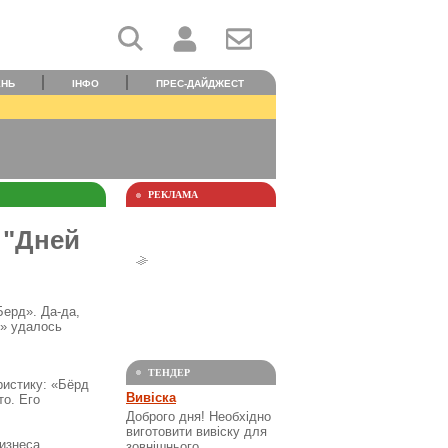
ЕНЬ
ІНФО
ПРЕС-ДАЙДЖЕСТ
РЕКЛАМА
 "Дней
Берд». Да-да,
7» удалось
ТЕНДЕР
ристику: «Бёрд
Вивіска
то. Его
Доброго дня! Необхідно
виготовити вивіску для
изнеса
зовнішнього