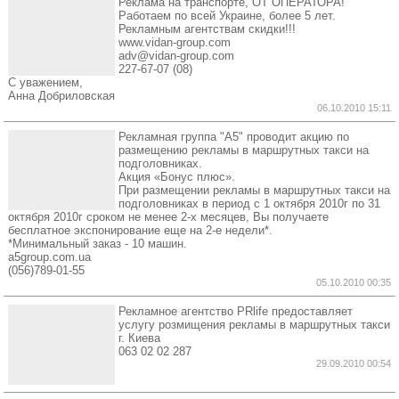
Реклама на транспорте, ОТ ОПЕРАТОРА!
Работаем по всей Украине, более 5 лет.
Рекламным агентствам скидки!!!
www.vidan-group.com
adv@vidan-group.com
227-67-07 (08)
С уважением,
Анна Добриловская
06.10.2010 15:11
Рекламная группа "А5" проводит акцию по
размещению рекламы в маршрутных такси на
подголовниках.
Акция «Бонус плюс».
При размещении рекламы в маршрутных такси на
подголовниках в период с 1 октября 2010г по 31
октября 2010г сроком не менее 2-х месяцев, Вы получаете
бесплатное экспонирование еще на 2-е недели*.
*Минимальный заказ - 10 машин.
a5group.com.ua
(056)789-01-55
05.10.2010 00:35
Рекламное агентство PRlife предоставляет
услугу розмищения рекламы в маршрутных такси
г. Киева
063 02 02 287
29.09.2010 00:54