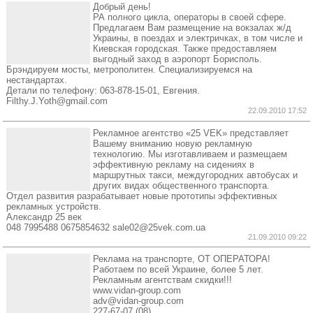
Добрый день!
РА полного цикла, операторы в своей сфере.
Предлагаем Вам размещение на вокзалах ж/д
Украины, в поездах и электричках, в том числе и
Киевская городская. Также предоставляем
выгодный заход в аэропорт Борисполь.
Брэндируем мосты, метрополитен. Специализируемся на
нестандартах.
Детали по телефону: 063-878-15-01, Евгения.
Filthy.J.Yoth@gmail.com
22.09.2010 17:52
Рекламное агентство «25 VEK» представляет
Вашему вниманию новую рекламную
технологию. Мы изготавливаем и размещаем
эффективную рекламу на сидениях в
маршрутных такси, междугородних автобусах и
других видах общественного транспорта.
Отдел развития разрабатывает новые прототипы эффективных
рекламных устройств.
Александр 25 век
048 7995488 0675854632 sale02@25vek.com.ua
21.09.2010 09:22
Реклама на транспорте, ОТ ОПЕРАТОРА!
Работаем по всей Украине, более 5 лет.
Рекламным агентствам скидки!!!
www.vidan-group.com
adv@vidan-group.com
227-67-07 (08)