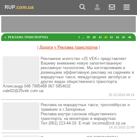
RUP
.com.ua
РЕКЛАМА ТРАНСПОРТНА
1
..
39
40
41
-42-
43
44
45
46
|
Додати у Реклама транспортна
|
Рекламное агентство «25 VEK» представляет
Вашему вниманию новую запатентованную
рекламную технологию. Мы изготавливаем и
размещаем эффективную рекламу на сидениях в
маршрутных такси, междугородних автобусах и
других видах общественного транспорта.
Александр 048 7995488 067 5854632
sale02@25vek.com.ua
15.10.2010 09:14
Реклама на маршрутных такси, троллейбусах и
трамваях в г.Запорожье.
Реклама внутри салонов общественного
транспорта, на мониторах в маршрутках.
Тел (061) 213-44-19. E-mail: income@zol.zp.ua
14.10.2010 11:09