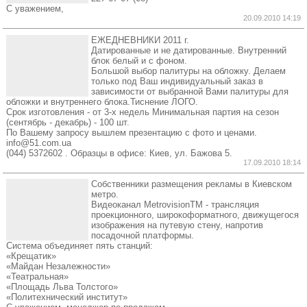
С уважением,
20.09.2010 14:19
ЕЖЕДНЕВНИКИ 2011 г.
Датированные и не датированные. Внутренний
блок белый и с фоном.
Большой выбор палитуры на обложку. Делаем
только под Ваш индивидуальный заказ в
зависимости от выбранной Вами палитуры для
обложки и внутреннего блока.Тиснение ЛОГО.
Срок изготовления - от 3-х недель Минимальная партия на сезон
(сентябрь - декабрь) - 100 шт.
По Вашему запросу вышлем презентацию с фото и ценами.
info@51.com.ua
(044) 5372602 . Образцы в офисе: Киев, ул. Бажова 5.
17.09.2010 18:14
Собственники размещения рекламы в Киевском
метро.
Видеоканал MetrovisionTM - трансляция
проекционного, широкоформатного, движущегося
изображения на путевую стену, напротив
посадочной платформы.
Система объединяет пять станций:
«Крещатик»
«Майдан Незалежности»
«Театральная»
«Площадь Льва Толстого»
«Политехнический институт»