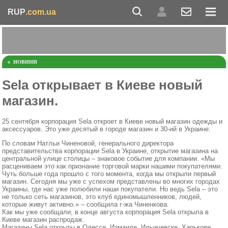
RUP
.com.ua
НОВИНИ
Sela открывает в Киеве новый
магазин.
25 сентября корпорация Sela откроет в Киеве новый магазин одежды и
аксессуаров. Это уже десятый в городе магазин и 30-ий в Украине.
По словам Натльи Чиненовой, генерального директора
представительства корпорации Sela в Украине, открытие магазина на
центральной улице столицы – знаковое событие для компании. «Мы
расцениваем это как признание торговой марки нашими покупателями.
Чуть больше года прошло с того момента, когда мы открыли первый
магазин. Сегодня мы уже с успехом представлены во многих городах
Украины, где нас уже полюбили наши покупатели. Но ведь Sela – это
не только сеть магазинов, это клуб единомышленников, людей,
которые живут активно.» – сообщила г-жа Чиненкова.
Как мы уже сообщали, в конце августа корпорация Sela открыла в
Киеве магазин распродаж.
Магазины Sela открыты в Одессе, Измаиле, Ильичевске, Харькове,