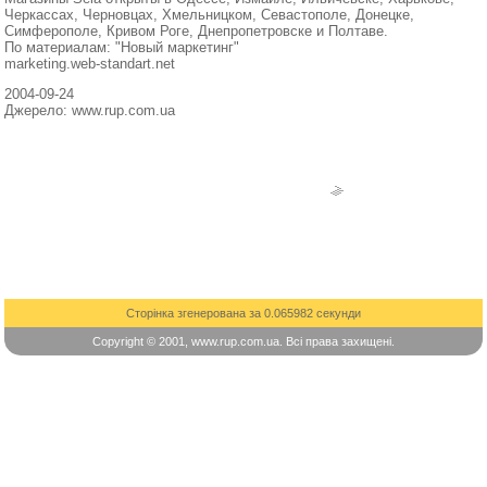
Черкассах, Черновцах, Хмельницком, Севастополе, Донецке,
Симферополе, Кривом Роге, Днепропетровске и Полтаве.
По материалам: "Новый маркетинг"
marketing.web-standart.net
2004-09-24
Джерело: www.rup.com.ua
Сторінка згенерована за 0.065982 секунди
Copyright © 2001, www.rup.com.ua. Всі права захищені.