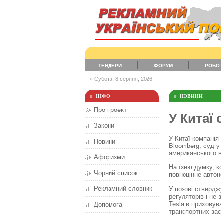
ТЕНДЕРИ
ФОРУМ
РОБО
» Субота, 8 серпня, 2026.
ІНФО
НОВИНИ
Про проект
У Китаї 
Закони
У Китаї компанія 
Новини
Bloomberg, суд у
американського в
Афоризми
На їхню думку, к
Чорний список
повноцінне авто
Рекламний словник
У позові ствердж
регуляторів і не
Tesla в приховув
Допомога
транспортних зас