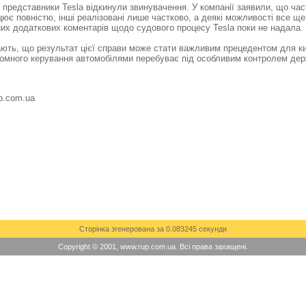
 представники Tesla відкинули звинувачення. У компанії заявили, що ча
ює повністю, інші реалізовані лише частково, а деякі можливості все щ
них додаткових коментарів щодо судового процесу Tesla поки не надала.
ють, що результат цієї справи може стати важливим прецедентом для ки
омного керування автомобілями перебуває під особливим контролем дер
p.com.ua
Сторінка згенерована за 0.083245 секунди
Copyright © 2001, www.rup.com.ua. Всі права захищені.