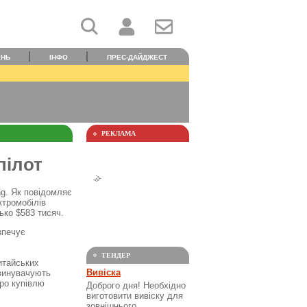
ЕНЬ
ІНФО
ПРЕС-ДАЙДЖЕСТ
РЕКЛАМА
пілот
ng. Як повідомляє
ктромобілів
ько $583 тисяч.
зпечує
ТЕНДЕР
китайських
Вивіска
звинувачують
про купівлю
Доброго дня! Необхідно
виготовити вивіску для
зовнішнього