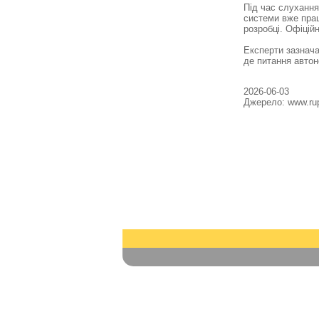
Під час слухання
системи вже прац
розробці. Офіцій
Експерти зазнача
де питання автон
2026-06-03
Джерело: www.ru