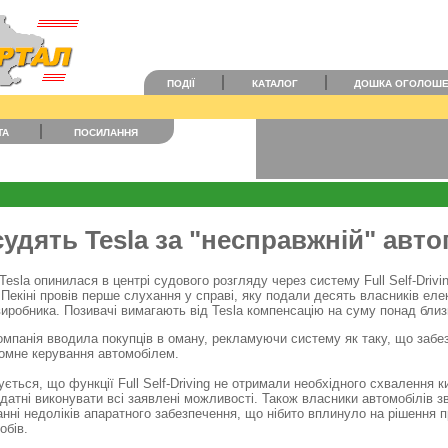
ПОДІЇ
КАТАЛОГ
ДОШКА ОГОЛОШ
ТА
ПОСИЛАННЯ
судять Tesla за "несправжній" авто
Tesla опинилася в центрі судового розгляду через систему Full Self-Drivi
 Пекіні провів перше слухання у справі, яку подали десять власників еле
иробника. Позивачі вимагають від Tesla компенсацію на суму понад близ
омпанія вводила покупців в оману, рекламуючи систему як таку, що забе
номне керування автомобілем.
ується, що функції Full Self-Driving не отримали необхідного схвалення 
 здатні виконувати всі заявлені можливості. Також власники автомобілів 
анні недоліків апаратного забезпечення, що нібито вплинуло на рішення 
обів.