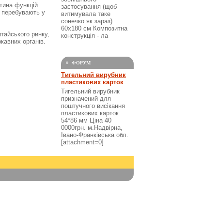
стина функцій
застосування (щоб
е перебувають у
витимувала таке
сонечко як зараз)
60х180 см Композитна
тайського ринку,
конструкція - ла
жавних органів.
ФОРУМ
Тигельний вирубник
пластикових карток
Тигельний вирубник
призначений для
поштучного висікання
пластикових карток
54*86 мм Ціна 40
0000грн. м.Надвірна,
Івано-Франківська обл.
[attachment=0]