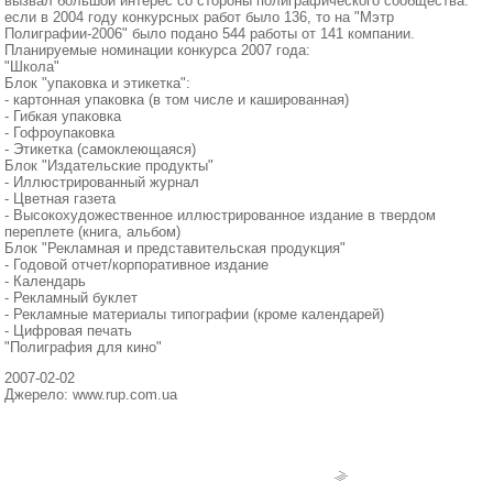
вызвал большой интерес со стороны полиграфического сообщества:
если в 2004 году конкурсных работ было 136, то на "Мэтр
Полиграфии-2006" было подано 544 работы от 141 компании.
Планируемые номинации конкурса 2007 года:
"Школа"
Блок "упаковка и этикетка":
- картонная упаковка (в том числе и кашированная)
- Гибкая упаковка
- Гофроупаковка
- Этикетка (самоклеющаяся)
Блок "Издательские продукты"
- Иллюстрированный журнал
- Цветная газета
- Высокохудожественное иллюстрированное издание в твердом
переплете (книга, альбом)
Блок "Рекламная и представительская продукция"
- Годовой отчет/корпоративное издание
- Календарь
- Рекламный буклет
- Рекламные материалы типографии (кроме календарей)
- Цифровая печать
"Полиграфия для кино"
2007-02-02
Джерело: www.rup.com.ua