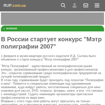
RUP
.com.ua
НОВИНИ
В России стартует конкурс "Мэтр
полиграфии 2007"
1 февраля в музее-квартире русского издателя И.Д. Сытина было
объявлено о старте конкурса "Мэтр полиграфии 2007".
"Мэтр Полиграфии" - единственный на полиграфическом рынке
конкурс, организованный профессионалами и для профессионалов.
Это - открытое соревнование среди полиграфических предприятий на
лучший полиграфический продукт.
В этом году соревнование будет проходить под лозунгом "Полиграфия
и кино". Появится и специальная номинация под одноименным
названием, куда войдут работы, изготовленные специально для кино:
упаковки для кассет, DVD, плакаты, флаеры, книги, и все, что связано
с киноиндустрией. Судить номинацию организаторы пригласили
профессионалов из мира кино.
Впервые с этого года свои работы могут присылать не только
типографии, но и рекламные агентства, издательства, дизайн-студии.