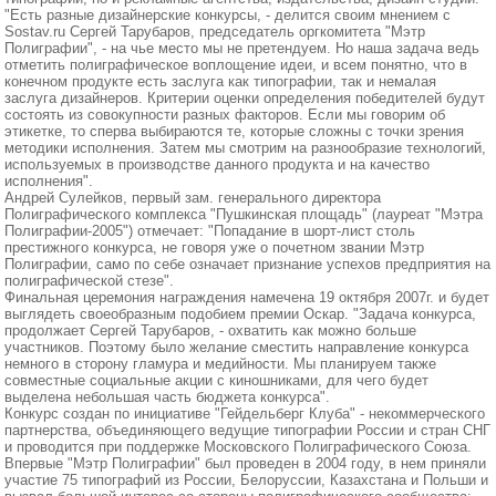
"Есть разные дизайнерские конкурсы, - делится своим мнением с
Sostav.ru Сергей Тарубаров, председатель оргкомитета "Мэтр
Полиграфии", - на чье место мы не претендуем. Но наша задача ведь
отметить полиграфическое воплощение идеи, и всем понятно, что в
конечном продукте есть заслуга как типографии, так и немалая
заслуга дизайнеров. Критерии оценки определения победителей будут
состоять из совокупности разных факторов. Если мы говорим об
этикетке, то сперва выбираются те, которые сложны с точки зрения
методики исполнения. Затем мы смотрим на разнообразие технологий,
используемых в производстве данного продукта и на качество
исполнения".
Андрей Сулейков, первый зам. генерального директора
Полиграфического комплекса "Пушкинская площадь" (лауреат "Мэтра
Полиграфии-2005") отмечает: "Попадание в шорт-лист столь
престижного конкурса, не говоря уже о почетном звании Мэтр
Полиграфии, само по себе означает признание успехов предприятия на
полиграфической стезе".
Финальная церемония награждения намечена 19 октября 2007г. и будет
выглядеть своеобразным подобием премии Оскар. "Задача конкурса,
продолжает Сергей Тарубаров, - охватить как можно больше
участников. Поэтому было желание сместить направление конкурса
немного в сторону гламура и медийности. Мы планируем также
совместные социальные акции с киношниками, для чего будет
выделена небольшая часть бюджета конкурса".
Конкурс создан по инициативе "Гейдельберг Клуба" - некоммерческого
партнерства, объединяющего ведущие типографии России и стран СНГ
и проводится при поддержке Московского Полиграфического Союза.
Впервые "Мэтр Полиграфии" был проведен в 2004 году, в нем приняли
участие 75 типографий из России, Белоруссии, Казахстана и Польши и